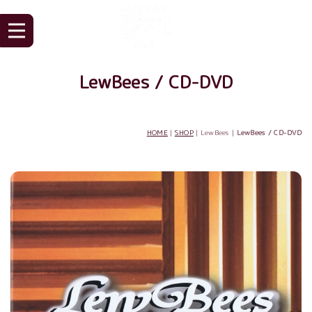
LewBees / CD-DVD
HOME
|
SHOP
| LewBees |
LewBees / CD-DVD