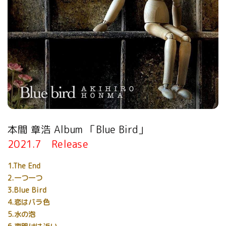
本間 章浩 Album 「Blue Bird」
2021.7 Release
1.The End
2.一つ一つ
3.Blue Bird
4.恋はバラ色
5.水の泡