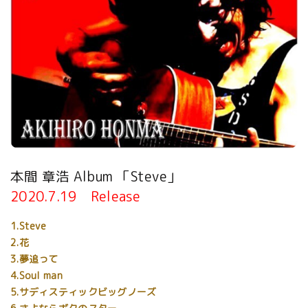
本間 章浩 Album 「Steve」
2020.7.19 Release
1.Steve
2.花
3.夢追って
4.Soul man
5.サディスティックビッグノーズ