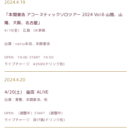
2024.4.19
「本間章浩 アコースティックソロツアー
2024 Vol.6
山陰、山
陽、大阪、名古屋」
4/19
(金) 広島
OK
鉄板
出演：
natty
本田、本間章浩
OPEN
19:00 START
19:30
ライブチャージ
¥2500
(ドリンク別)
2024.4.20
4/20
(土) 益田
ALIVE
出演：軍曹、本間章浩、他
OPEN
(調整中)
START
(調整中)
ライブチャージ 投げ銭(ドリンク別)