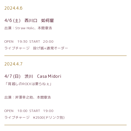
2024.4.6
4/6
(土) 西川口 如何屋
出演：
Straw Holic
、本間章浩
OPEN
19:30 START
20:00
ライブチャージ 投げ銭
+
通常オーダー
2024.4.7
4/7
(日) 渋川
Casa Midori
「宵越しの
ROCK
は要らねぇ」
出演：斧澤幸之助、本間章浩
OPEN
18:00 START
19:00
ライブチャージ
¥2500
(ドリンク別)