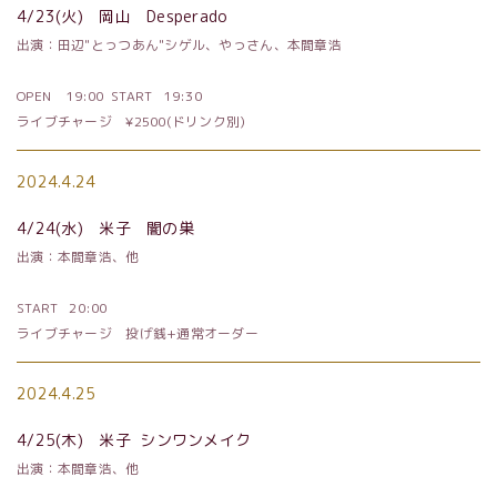
4/23
(火) 岡山
Desperado
出演：田辺
"
とっつあん
"
シゲル、やっさん、本間章浩
OPEN
19:00 START
19:30
ライブチャージ
¥2500
(ドリンク別)
2024.4.24
4/24
(水) 米子 闇の巣
出演：本間章浩、他
START
20:00
ライブチャージ 投げ銭
+
通常オーダー
2024.4.25
4/25
(木) 米子
シンワンメイク
出演：本間章浩、他