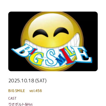
2025.10.18 (SAT)
BIG SMILE vol.456
CAST
りさボルト
&Hys