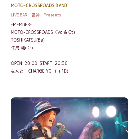
MOTO-CROSSROADS BAND
LIVE BAR・雷神 Presents
-MEMBER-
MOTO-CROSSROADS（Vo & Gt)
TOSHIKATSU(Ba)
牛島 剛(Dr)
OPEN 20:00 START 20:30
なんと！CHARGE ¥0- ( +1D)