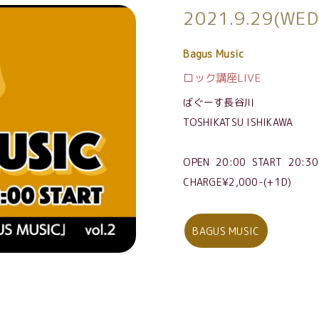
2021.9.29(WED
Bagus Music
ロック講座LIVE
ばぐーす長谷川
TOSHIKATSU ISHIKAWA
OPEN 20:00 START 20:30
CHARGE¥2,000-(+1D)
BAGUS MUSIC