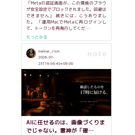
「Metaの認証画面が、この環境のブラウ
ザ安全設定でブロックされました。回避は
できません」 続きには、こうありまし
た。 「運用MacでMetaに再ログインし
て、トークンを再発行してくだ…
もっとみる
livebar_risin
2026-07-
23T19:56:40+09:00
AIに任せるのは、画像づくりま
でじゃない。雷神が「確…