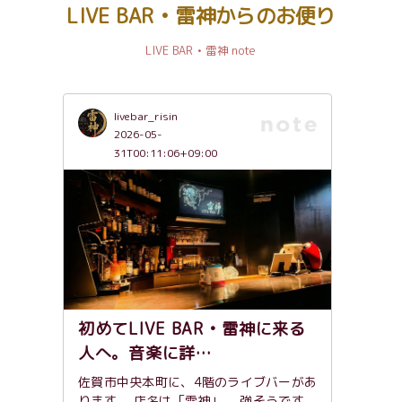
LIVE BAR • 雷神からのお便り
LIVE BAR • 雷神 note
livebar_risin
2026-05-
31T00:11:06+09:00
初めてLIVE BAR • 雷神に来る
人へ。音楽に詳…
佐賀市中央本町に、4階のライブバーがあ
ります。 店名は「雷神」。 強そうです。